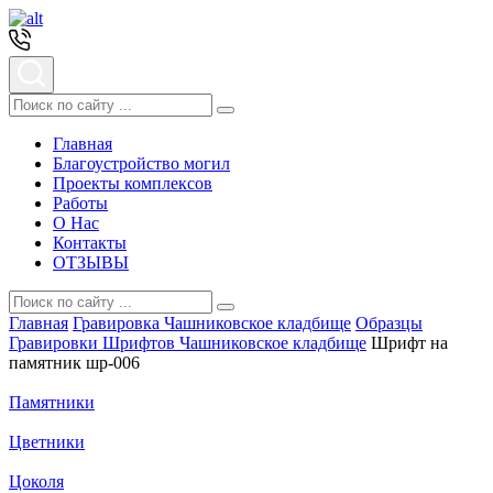
Главная
Благоустройство могил
Проекты комплексов
Работы
О Нас
Контакты
ОТЗЫВЫ
Главная
Гравировка Чашниковское кладбище
Образцы
Гравировки Шрифтов Чашниковское кладбище
Шрифт на
памятник шр-006
Памятники
Цветники
Цоколя